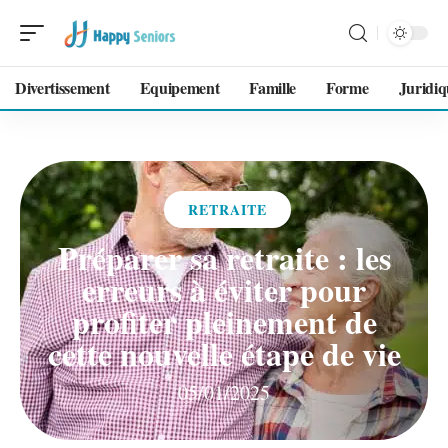
Divertissement
Equipement
Famille
Forme
Juridiq
RETRAITE
Préparer sa retraite : les
erreurs à éviter pour
profiter pleinement de
cette nouvelle étape de vie
05/01/2025