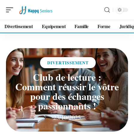
Divertissement
Equipement
Famille
Forme
Juridiq
DIVERTISSEMENT
Club de lecture :
Comment réussir le vôtre
pour des échanges
passionnants !
23/10/2025