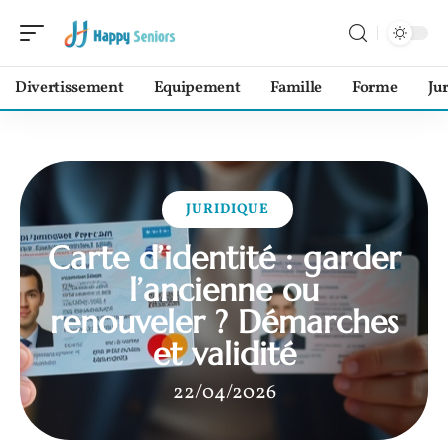
Divertissement
Equipement
Famille
Forme
Ju
JURIDIQUE
Carte d’identité : garder
l’ancienne ou
renouveler ? Démarches
et validité
22/04/2026