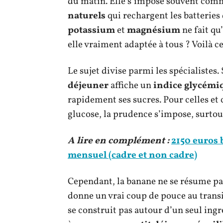
du matin. Elle s’impose souvent comme
naturels
qui rechargent les batteries 
potassium
et
magnésium
ne fait qu
elle vraiment adaptée à tous ? Voilà ce
Le sujet divise parmi les spécialistes.
déjeuner
affiche un
indice glycémi
rapidement ses sucres. Pour celles et 
glucose, la prudence s’impose, surtou
A lire en complément :
2150 euros b
mensuel (cadre et non cadre)
Cependant, la banane ne se résume pa
donne un vrai coup de pouce au transit 
se construit pas autour d’un seul ingré