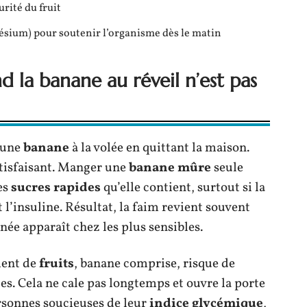
rité du fruit
sium) pour soutenir l’organisme dès le matin
d la banane au réveil n’est pas
r une
banane
à la volée en quittant la maison.
atisfaisant. Manger une
banane mûre
seule
les
sucres rapides
qu’elle contient, surtout si la
l’insuline. Résultat, la faim revient souvent
née apparaît chez les plus sensibles.
ent de
fruits
, banane comprise, risque de
es. Cela ne cale pas longtemps et ouvre la porte
rsonnes soucieuses de leur
indice glycémique
,