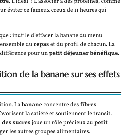
ibré
. L’idéal ? L’associer à des protéines, comme
ur éviter ce fameux creux de 11 heures qui
que : inutile d’effacer la banane du menu
l’ensemble du
repas
et du profil de chacun. La
a différence pour un
petit déjeuner bénéfique
.
tion de la banane sur ses effets
ition. La
banane
concentre des
fibres
vorisent la satiété et soutiennent le transit.
n des sucres
joue un rôle précieux au
petit
iger les autres groupes alimentaires.