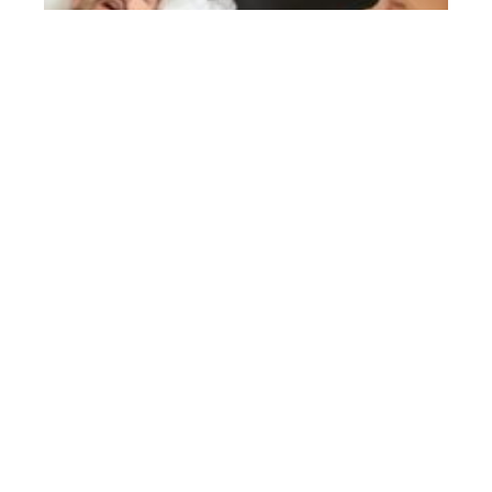
La bataille des médicaments contre la
dysfonction érectile est lancée !
Contact
Mentions légales
Sitemap
© 2025 | happy-seniors.fr