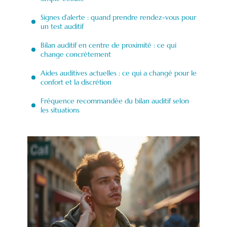
Signes d’alerte : quand prendre rendez-vous pour
un test auditif
Bilan auditif en centre de proximité : ce qui
change concrètement
Aides auditives actuelles : ce qui a changé pour le
confort et la discrétion
Fréquence recommandée du bilan auditif selon
les situations