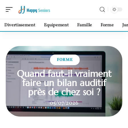
Divertissement
Equipement
Famille
Forme
Ju
FORME
Quand faut-il vraiment
faire un bilan auditif
près de chez soi ?
05/07/2026