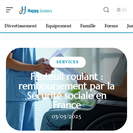
Divertissement
Equipement
Famille
Forme
Ju
SERVICES
Fauteuil roulant :
remboursement par la
Sécurité sociale en
France
03/05/2025