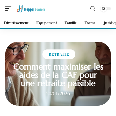
Divertissement
Equipement
Famille
Forme
Juridiq
RETRAITE
Comment maximiser les
aides de la CAF pour
une retraite paisible
20/01/2026