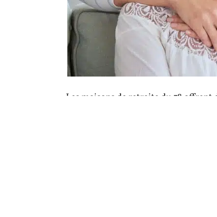
Les maisons de retraite du 78 offrent
besoins des seniors. Les chambres son
des équipements modernes et des salle
proposent même des appartements in
conserver une certaine autonomie tou
Le confort des logements contribue gr
A l’évidence, s’installer en maison de
pour les personnes âgées. Les Yvelines
pour une retraite paisible et épanouis