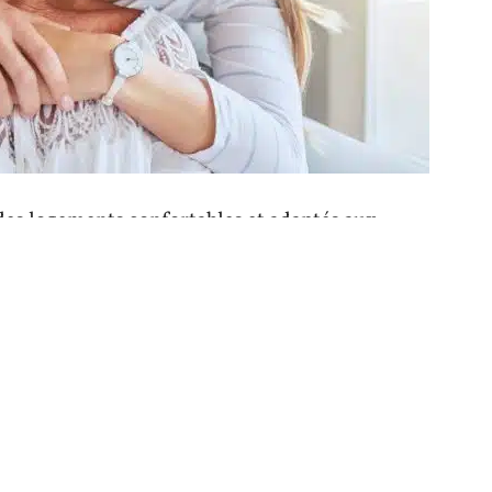
 des logements confortables et adaptés aux
t souvent spacieuses et bien aménagées, avec
s de bains adaptées. Certaines résidences
dépendants, permettant aux résidents de
t en bénéficiant de l’encadrement nécessaire.
andement à la qualité de vie des résidents.
 retraite dans le 78 offre de nombreux avantages
 se révèlent ainsi être une destination idéale
sante.