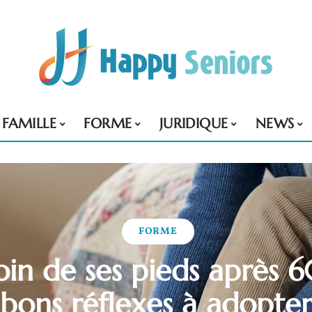
FAMILLE
FORME
JURIDIQUE
NEWS
FORME
in de ses pieds après 6
bons réflexes à adopter