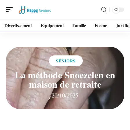
Divertissement
Equipement
Famille
Forme
Juridiq
SENIORS
La méthode Snoezelen en
maison de retraite
20/10/2025